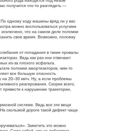
добного рода находятся под низом
 вас получится что-то разглядеть —
 По одному ходу машины вряд ли у вас
смотра можно воспользоваться услугами
 исключено, что на самом деле поломки
охранить свое время. Возможно, поломку
колебания от попадания в такие провалы
изаторах. Ведь как раз они отвечают
мых из-за плохого асфальта.
тате поломки амортизаторов, чем-то
вляет все большую опасность
 на 20–30 км\ч. Ну, а если проблемы
ативного реагирования. Скорее всего,
т привести к нарушению траектории,
рмозной системе. Ведь все эти вещи
На скользкой дороге такой дефект чаще
ручиваться». Заметить это можно
ухе. Само собой, это не добавляет