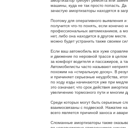
амортизатор требует ремонта или замен
машины, куда не так просто попасть. Да 
зачастую амортизаторы находятся в заг
Поэтому для оперативного выявления и 
получится что-то понять, если конечно
профессиональных автомехаников, а мож
нет, либо она находится в другом месте.
можно будет устранить также своими си
Если ваш автомобиль все хуже справляе
и движение по неровной трассе в целом 
за комфорт водителя и пассажиров, а та
Автомобилисты часто называют неприят
похожим на «стиральную доску». В резул
и причиняет серьезные неудобства, итог
по ходу езды начинаются уже при медле
это означает, что срок действия аморт
увеличению тормозного пути и многим 
Среди которых могут быть серьезные сл
взаимосвязаны с подвеской. Нажатие на
всего является причиной заноса и авари
Сломанные амортизаторы также оказыва
по неравномерно стирающимся шинам, ве