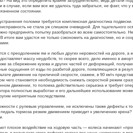
ы? На вид это определить крайне затруднительно, ведь детали по
и в случае, если вам все же удалось туда забраться, не факт, что у
рязненном состоянии.
устранения поломки требуется комплексная диагностика подвески.
 неисправность не стала уж слишком очевидной. Для тщательного о
но предпринять попытку разобраться во всем самостоятельно. Не
 В итоге вам удастся не только сэкономить на диагностике, но и с
лами.
тся с преодолением ям и любых других неровностей на дороге, а 
доставляет массу неудобств, то скорее всего, дело именно в аморт
кже за сбережение кузова и других частей от деформаций, получае
ные ощущения от езды по разбитой дороге, появляющиеся в резуль
ьтате движение на приличной скорости, скажем, в 90 км\ч предста
ом чего становится необходимость снижать скоростной режим сразу
нном движении, то поломка действительно серьезна и требует опер
изатора полностью выработан и его дальнейшее использование може
другим неприятным последствиям.
ожности с рулевым управлением, не исключены также дефекты к то
 педаль тормоза резким движением приводит к увеличению крена? 
и.
ют плохое воздействие на ходовую часть — колеса начинают «прок
дь в результате этого дефекта колеса все чаще «зависают» в возд