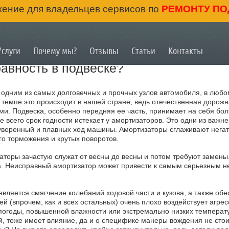
ение для владельцев сервисов по
РЕМОНТУ ПО
Услуги
Почему мы?
Отзывы
Статьи
Контакты
авность в подвеске?
ся одним из самых долговечных и прочных узлов автомобиля, в люб
 темпе это происходит в нашей стране, ведь отечественная дорож
ами. Подвеска, особенно передняя ее часть, принимает на себя бо
е всего срок годности истекает у амортизаторов. Это одни из важн
 уверенный и плавных ход машины. Амортизаторы сглаживают нега
го торможения и крутых поворотов.
аторы зачастую служат от весны до весны и потом требуют замены.
а. Неисправный амортизатор может привести к самым серьезным н
вляется смягчение колебаний ходовой части и кузова, а также об
лей (впрочем, как и всех остальных) очень плохо воздействует агр
годы, повышенной влажности или экстремально низких температур
, тоже имеет влияние, да и о специфике манеры вождения не стоит