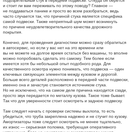
подозрительный стук в передней подвеске. Откуда он берется
и стоит ли вам переживать по этому поводу? Главное —
не поддаваться панике и просто во всем разобраться, ведь
часто случается так, что причиной стука является специфика
самой подвески. Также неприятный шум может возникнуть
по причине неудовлетворительного качества дорожного
покрытия.
Конечно, для проведения диагностики можно сразу обратиться
в автосервис, но если у вас нет на это времени или
вы не можете на долгое время остаться без машины, то вполне
можно попробовать сделать это самому. Тем более если
имеется хотя бы небольшой опыт подобного рода. Для
качественного осмотра нужно понимать, что подвеска — один
ключевых связующих элементов между кузовом и дорогой.
Больше всего деталей расположено в передней части подвески,
именно она и зачастую становится источником стука.
Но не исключено, что на самом деле причина находится сзади,
просто звук передается по металлу кузова. Такое тоже бывает.
Так что для уверенности стоит осмотреть и заднюю подвеску.
Там следует начать с проверки системы выхлопа, то есть
убедиться, что труба закреплена надежно и не стучит по кузову.
Амортизаторы тоже следует осмотреть не менее тщательно,
их износ — серьезная поломка, требующая оперативного