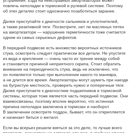
устранения. Езда на неисправных амортизаторах может
повлечь неполадки в тормозной и рулевой системе. Поэтому
об этих деталях стоит однозначно позаботиться заранее.
Далее приступайте к диагности сальников и уплотнителей,
а также реактивной тяги. Посмотрите, нет ли масляных пятен
на амортизаторе — нарушение герметичности тоже считается
одним из самых серьезных дефектов.
В передней подвеске есть множество вероятных источников
стука, осмотреть следует практически все детали. Не упустите
из вида и крепления — очень часто их трение между собой
и становится причиной неприятного скрипа. Стоит обратить
внимание на периодичность стука, ведь не исключено, что
он появляется только при выполнении какого-то маневра,
а не длится все время. Амортизаторы могут шуметь при наезде
на бугристую местность, проверить нужно и поперечные тяги.
Далее приступаете к диагностике подшипников и тормозной
системы, которая тоже является часть передней подвески. Они
взаимосвязаны, поэтому вполне вероятно, что истинная
причина неполадок заключена в тормозах и наоборот.
В заключении осмотрите поддон, бывает, что он открепляется
и начинает биться о металл.
Если вы всерьез решили взяться за это дело, то лучше всего